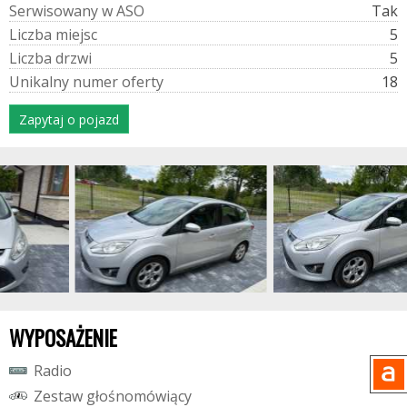
S
e
r
w
i
s
o
w
a
n
y
w
A
S
O
Tak
L
i
c
z
b
a
m
i
e
j
s
c
5
L
i
c
z
b
a
d
r
z
w
i
5
U
n
i
k
a
l
n
y
n
u
m
e
r
o
f
e
r
t
y
18
Zapytaj o pojazd
WYPOSAŻENIE
R
a
d
i
o
Z
e
s
t
a
w
g
ł
o
ś
n
o
m
ó
w
i
ą
c
y