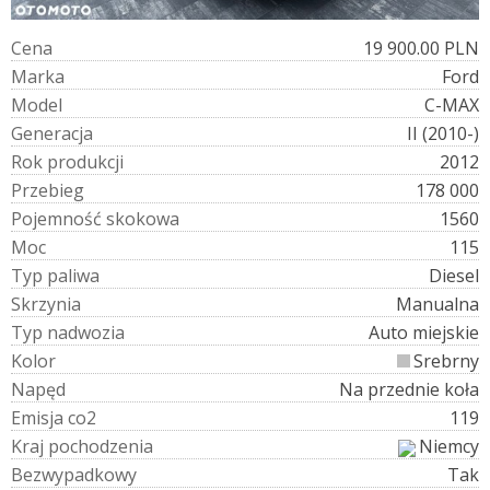
C
e
n
a
19 900.00 PLN
M
a
r
k
a
Ford
M
o
d
e
l
C-MAX
G
e
n
e
r
a
c
j
a
II (2010-)
R
o
k
p
r
o
d
u
k
c
j
i
2012
P
r
z
e
b
i
e
g
178 000
P
o
j
e
m
n
o
ś
ć
s
k
o
k
o
w
a
1560
M
o
c
115
T
y
p
p
a
l
i
w
a
Diesel
S
k
r
z
y
n
i
a
Manualna
T
y
p
n
a
d
w
o
z
i
a
Auto miejskie
K
o
l
o
r
Srebrny
N
a
p
ę
d
Na przednie koła
E
m
i
s
j
a
c
o
2
119
K
r
a
j
p
o
c
h
o
d
z
e
n
i
a
Niemcy
B
e
z
w
y
p
a
d
k
o
w
y
Tak