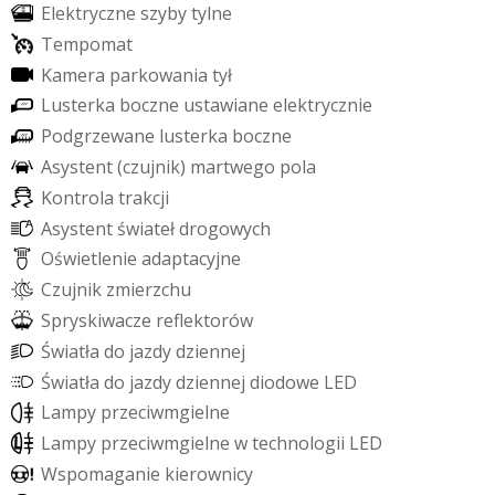
E
l
e
k
t
r
y
c
z
n
e
s
z
y
b
y
t
y
l
n
e
T
e
m
p
o
m
a
t
K
a
m
e
r
a
p
a
r
k
o
w
a
n
i
a
t
y
ł
L
u
s
t
e
r
k
a
b
o
c
z
n
e
u
s
t
a
w
i
a
n
e
e
l
e
k
t
r
y
c
z
n
i
e
P
o
d
g
r
z
e
w
a
n
e
l
u
s
t
e
r
k
a
b
o
c
z
n
e
A
s
y
s
t
e
n
t
(
c
z
u
j
n
i
k
)
m
a
r
t
w
e
g
o
p
o
l
a
K
o
n
t
r
o
l
a
t
r
a
k
c
j
i
A
s
y
s
t
e
n
t
ś
w
i
a
t
e
ł
d
r
o
g
o
w
y
c
h
O
ś
w
i
e
t
l
e
n
i
e
a
d
a
p
t
a
c
y
j
n
e
C
z
u
j
n
i
k
z
m
i
e
r
z
c
h
u
S
p
r
y
s
k
i
w
a
c
z
e
r
e
f
e
k
t
o
r
ó
w
Ś
w
i
a
t
ł
a
d
o
j
a
z
d
y
d
z
i
e
n
n
e
j
Ś
w
i
a
t
ł
a
d
o
j
a
z
d
y
d
z
i
e
n
n
e
j
d
i
o
d
o
w
e
L
E
D
L
a
m
p
y
p
r
z
e
c
i
w
m
g
i
e
l
n
e
L
a
m
p
y
p
r
z
e
c
i
w
m
g
i
e
l
n
e
w
t
e
c
h
n
o
l
o
g
i
i
L
E
D
W
s
p
o
m
a
g
a
n
i
e
k
i
e
r
o
w
n
i
c
y