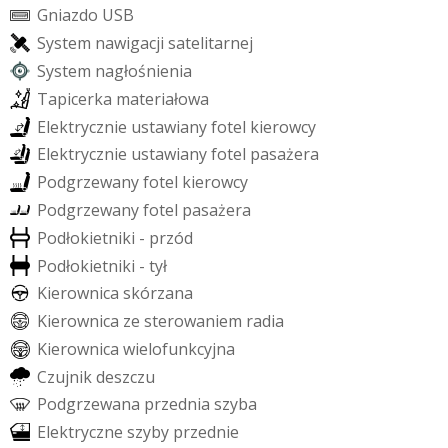
G
n
i
a
z
d
o
U
S
B
S
y
s
t
e
m
n
a
w
i
g
a
c
j
i
s
a
t
e
l
i
t
a
r
n
e
j
S
y
s
t
e
m
n
a
g
ł
o
ś
n
i
e
n
i
a
T
a
p
i
c
e
r
k
a
m
a
t
e
r
i
a
ł
o
w
a
E
l
e
k
t
r
y
c
z
n
i
e
u
s
t
a
w
i
a
n
y
f
o
t
e
l
k
i
e
r
o
w
c
y
E
l
e
k
t
r
y
c
z
n
i
e
u
s
t
a
w
i
a
n
y
f
o
t
e
l
p
a
s
a
ż
e
r
a
P
o
d
g
r
z
e
w
a
n
y
f
o
t
e
l
k
i
e
r
o
w
c
y
P
o
d
g
r
z
e
w
a
n
y
f
o
t
e
l
p
a
s
a
ż
e
r
a
P
o
d
ł
o
k
i
e
t
n
i
k
i
-
p
r
z
ó
d
P
o
d
ł
o
k
i
e
t
n
i
k
i
-
t
y
ł
K
i
e
r
o
w
n
i
c
a
s
k
ó
r
z
a
n
a
K
i
e
r
o
w
n
i
c
a
z
e
s
t
e
r
o
w
a
n
i
e
m
r
a
d
i
a
K
i
e
r
o
w
n
i
c
a
w
i
e
l
o
f
u
n
k
c
y
j
n
a
C
z
u
j
n
i
k
d
e
s
z
c
z
u
P
o
d
g
r
z
e
w
a
n
a
p
r
z
e
d
n
i
a
s
z
y
b
a
E
l
e
k
t
r
y
c
z
n
e
s
z
y
b
y
p
r
z
e
d
n
i
e