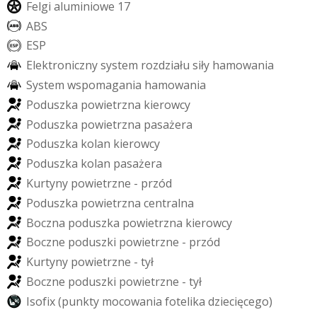
F
e
l
g
i
a
l
u
m
i
n
i
o
w
e
1
7
A
B
S
E
S
P
E
l
e
k
t
r
o
n
i
c
z
n
y
s
y
s
t
e
m
r
o
z
d
z
i
a
ł
u
s
i
ł
y
h
a
m
o
w
a
n
i
a
S
y
s
t
e
m
w
s
p
o
m
a
g
a
n
i
a
h
a
m
o
w
a
n
i
a
P
o
d
u
s
z
k
a
p
o
w
i
e
t
r
z
n
a
k
i
e
r
o
w
c
y
P
o
d
u
s
z
k
a
p
o
w
i
e
t
r
z
n
a
p
a
s
a
ż
e
r
a
P
o
d
u
s
z
k
a
k
o
l
a
n
k
i
e
r
o
w
c
y
P
o
d
u
s
z
k
a
k
o
l
a
n
p
a
s
a
ż
e
r
a
K
u
r
t
y
n
y
p
o
w
i
e
t
r
z
n
e
-
p
r
z
ó
d
TOZACHARUK
P
o
d
u
s
z
k
a
p
o
w
i
e
t
r
z
n
a
c
e
n
t
r
a
l
n
a
B
o
c
z
n
a
p
o
d
u
s
z
k
a
p
o
w
i
e
t
r
z
n
a
k
i
e
r
o
w
c
y
B
o
c
z
n
e
p
o
d
u
s
z
k
i
p
o
w
i
e
t
r
z
n
e
-
p
r
z
ó
d
K
u
r
t
y
n
y
p
o
w
i
e
t
r
z
n
e
-
t
y
ł
B
o
c
z
n
e
p
o
d
u
s
z
k
i
p
o
w
i
e
t
r
z
n
e
-
t
y
ł
I
s
o
f
i
x
(
p
u
n
k
t
y
m
o
c
o
w
a
n
i
a
f
o
t
e
l
i
k
a
d
z
i
e
c
i
ę
c
e
g
o
)