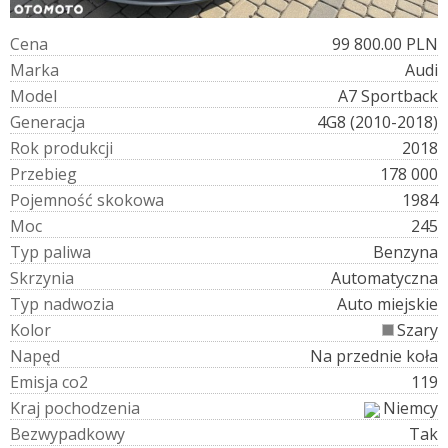
C
e
n
a
99 800.00 PLN
M
a
r
k
a
Audi
M
o
d
e
l
A7 Sportback
G
e
n
e
r
a
c
j
a
4G8 (2010-2018)
R
o
k
p
r
o
d
u
k
c
j
i
2018
P
r
z
e
b
i
e
g
178 000
P
o
j
e
m
n
o
ś
ć
s
k
o
k
o
w
a
1984
M
o
c
245
T
y
p
p
a
l
i
w
a
Benzyna
S
k
r
z
y
n
i
a
Automatyczna
T
y
p
n
a
d
w
o
z
i
a
Auto miejskie
K
o
l
o
r
Szary
N
a
p
ę
d
Na przednie koła
E
m
i
s
j
a
c
o
2
119
K
r
a
j
p
o
c
h
o
d
z
e
n
i
a
Niemcy
B
e
z
w
y
p
a
d
k
o
w
y
Tak