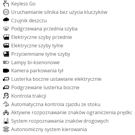
K
e
y
l
e
s
s
G
o
U
r
u
c
h
a
m
i
a
n
i
e
s
i
l
n
i
k
a
b
e
z
u
ż
y
c
i
a
k
l
u
c
z
y
k
ó
w
C
z
u
j
n
i
k
d
e
s
z
c
z
u
P
o
d
g
r
z
e
w
a
n
a
p
r
z
e
d
n
i
a
s
z
y
b
a
E
l
e
k
t
r
y
c
z
n
e
s
z
y
b
y
p
r
z
e
d
n
i
e
E
l
e
k
t
r
y
c
z
n
e
s
z
y
b
y
t
y
l
n
e
P
r
z
y
c
i
e
m
n
i
a
n
e
t
y
l
n
e
s
z
y
b
y
L
a
m
p
y
b
i
-
k
s
e
n
o
n
o
w
e
K
a
m
e
r
a
p
a
r
k
o
w
a
n
i
a
t
y
ł
L
u
s
t
e
r
k
a
b
o
c
z
n
e
u
s
t
a
w
i
a
n
e
e
l
e
k
t
r
y
c
z
n
i
e
P
o
d
g
r
z
e
w
a
n
e
l
u
s
t
e
r
k
a
b
o
c
z
n
e
K
o
n
t
r
o
l
a
t
r
a
k
c
j
i
A
u
t
o
m
a
t
y
c
z
n
a
k
o
n
t
r
o
l
a
z
j
a
z
d
u
z
e
s
t
o
k
u
A
k
t
y
w
n
e
r
o
z
p
o
z
n
a
w
a
n
i
e
z
n
a
k
ó
w
o
g
r
a
n
i
c
z
e
n
i
a
p
r
ę
d
k
o
S
y
s
t
e
m
r
o
z
p
o
z
n
a
w
a
n
i
a
z
n
a
k
ó
w
d
r
o
g
o
w
y
c
h
A
u
t
o
n
o
m
i
c
z
n
y
s
y
s
t
e
m
k
i
e
r
o
w
a
n
i
a