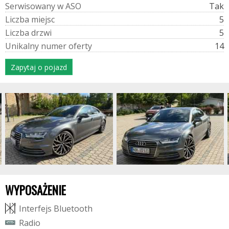
S
e
r
w
i
s
o
w
a
n
y
w
A
S
O
Tak
L
i
c
z
b
a
m
i
e
j
s
c
5
L
i
c
z
b
a
d
r
z
w
i
5
U
n
i
k
a
l
n
y
n
u
m
e
r
o
f
e
r
t
y
14
Zapytaj o pojazd
WYPOSAŻENIE
I
n
t
e
r
f
e
j
s
B
l
u
e
t
o
o
t
h
R
a
d
i
o