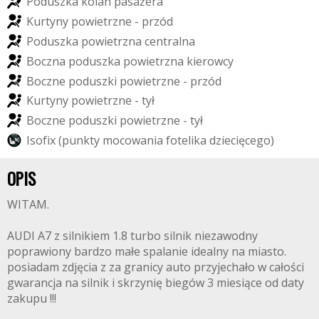
P
o
d
u
s
z
k
a
k
o
l
a
n
p
a
s
a
ż
e
r
a
K
u
r
t
y
n
y
p
o
w
i
e
t
r
z
n
e
-
p
r
z
ó
d
P
o
d
u
s
z
k
a
p
o
w
i
e
t
r
z
n
a
c
e
n
t
r
a
l
n
a
B
o
c
z
n
a
p
o
d
u
s
z
k
a
p
o
w
i
e
t
r
z
n
a
k
i
e
r
o
w
c
y
B
o
c
z
n
e
p
o
d
u
s
z
k
i
p
o
w
i
e
t
r
z
n
e
-
p
r
z
ó
d
K
u
r
t
y
n
y
p
o
w
i
e
t
r
z
n
e
-
t
y
ł
B
o
c
z
n
e
p
o
d
u
s
z
k
i
p
o
w
i
e
t
r
z
n
e
-
t
y
ł
I
s
o
f
i
x
(
p
u
n
k
t
y
m
o
c
o
w
a
n
i
a
f
o
t
e
l
i
k
a
d
z
i
e
c
i
ę
c
e
g
o
)
OPIS
WITAM.
AUDI A7 z silnikiem 1.8 turbo silnik niezawodny
poprawiony bardzo małe spalanie idealny na miasto.
posiadam zdjęcia z za granicy auto przyjechało w całości
gwarancja na silnik i skrzynię biegów 3 miesiące od daty
zakupu !!!