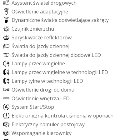
A
s
y
s
t
e
n
t
ś
w
i
a
t
e
ł
d
r
o
g
o
w
y
c
h
O
ś
w
i
e
t
l
e
n
i
e
a
d
a
p
t
a
c
y
j
n
e
D
y
n
a
m
i
c
z
n
e
ś
w
i
a
t
ł
a
d
o
ś
w
i
e
t
l
a
j
ą
c
e
z
a
k
r
ę
t
y
C
z
u
j
n
i
k
z
m
i
e
r
z
c
h
u
S
p
r
y
s
k
i
w
a
c
z
e
r
e
f
e
k
t
o
r
ó
w
Ś
w
i
a
t
ł
a
d
o
j
a
z
d
y
d
z
i
e
n
n
e
j
Ś
w
i
a
t
ł
a
d
o
j
a
z
d
y
d
z
i
e
n
n
e
j
d
i
o
d
o
w
e
L
E
D
L
a
m
p
y
p
r
z
e
c
i
w
m
g
i
e
l
n
e
L
a
m
p
y
p
r
z
e
c
i
w
m
g
i
e
l
n
e
w
t
e
c
h
n
o
l
o
g
i
i
L
E
D
L
a
m
p
y
t
y
l
n
e
w
t
e
c
h
n
o
l
o
g
i
i
L
E
D
O
ś
w
i
e
t
l
e
n
i
e
d
r
o
g
i
d
o
d
o
m
u
O
ś
w
i
e
t
l
e
n
i
e
w
n
ę
t
r
z
a
L
E
D
S
y
s
t
e
m
S
t
a
r
t
/
S
t
o
p
E
l
e
k
t
r
o
n
i
c
z
n
a
k
o
n
t
r
o
l
a
c
i
ś
n
i
e
n
i
a
w
o
p
o
n
a
c
h
E
l
e
k
t
r
y
c
z
n
y
h
a
m
u
l
e
c
p
o
s
t
o
j
o
w
y
W
s
p
o
m
a
g
a
n
i
e
k
i
e
r
o
w
n
i
c
y