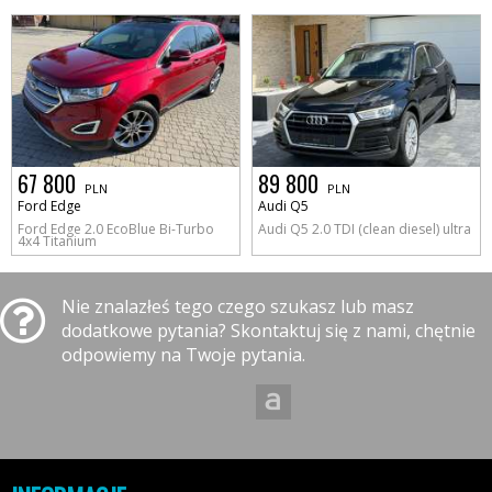
67 800
89 800
PLN
PLN
Ford Edge
Audi Q5
Ford Edge 2.0 EcoBlue Bi-Turbo
Audi Q5 2.0 TDI (clean diesel) ultra
4x4 Titanium
Nie znalazłeś tego czego szukasz lub masz
dodatkowe pytania? Skontaktuj się z nami, chętnie
odpowiemy na Twoje pytania.