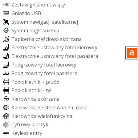
Z
e
s
t
a
w
g
ł
o
ś
n
o
m
ó
w
i
ą
c
y
G
n
i
a
z
d
o
U
S
B
S
y
s
t
e
m
n
a
w
i
g
a
c
j
i
s
a
t
e
l
i
t
a
r
n
e
j
S
y
s
t
e
m
n
a
g
ł
o
ś
n
i
e
n
i
a
T
a
p
i
c
e
r
k
a
c
z
ę
ś
c
i
o
w
o
s
k
ó
r
z
a
n
a
E
l
e
k
t
r
y
c
z
n
i
e
u
s
t
a
w
i
a
n
y
f
o
t
e
l
k
i
e
r
o
w
c
y
E
l
e
k
t
r
y
c
z
n
i
e
u
s
t
a
w
i
a
n
y
f
o
t
e
l
p
a
s
a
ż
e
r
a
P
o
d
g
r
z
e
w
a
n
y
f
o
t
e
l
k
i
e
r
o
w
c
y
P
o
d
g
r
z
e
w
a
n
y
f
o
t
e
l
p
a
s
a
ż
e
r
a
P
o
d
ł
o
k
i
e
t
n
i
k
i
-
p
r
z
ó
d
P
o
d
ł
o
k
i
e
t
n
i
k
i
-
t
y
ł
K
i
e
r
o
w
n
i
c
a
s
k
ó
r
z
a
n
a
K
i
e
r
o
w
n
i
c
a
z
e
s
t
e
r
o
w
a
n
i
e
m
r
a
d
i
a
K
i
e
r
o
w
n
i
c
a
w
i
e
l
o
f
u
n
k
c
y
j
n
a
C
y
f
r
o
w
y
k
l
u
c
z
y
k
K
e
y
l
e
s
s
e
n
t
r
y