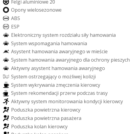
F
e
l
g
i
a
l
u
m
i
n
i
o
w
e
2
0
O
p
o
n
y
w
i
e
l
o
s
e
z
o
n
o
w
e
A
B
S
E
S
P
E
l
e
k
t
r
o
n
i
c
z
n
y
s
y
s
t
e
m
r
o
z
d
z
i
a
ł
u
s
i
ł
y
h
a
m
o
w
a
n
i
a
S
y
s
t
e
m
w
s
p
o
m
a
g
a
n
i
a
h
a
m
o
w
a
n
i
a
A
s
y
s
t
e
n
t
h
a
m
o
w
a
n
i
a
a
w
a
r
y
j
n
e
g
o
w
m
i
e
ś
c
i
e
S
y
s
t
e
m
h
a
m
o
w
a
n
i
a
a
w
a
r
y
j
n
e
g
o
d
l
a
o
c
h
r
o
n
y
p
i
e
s
z
y
c
h
A
k
t
y
w
n
y
a
s
y
s
t
e
n
t
h
a
m
o
w
a
n
i
a
a
w
a
r
y
j
n
e
g
o
TOZACHARUK
S
y
s
t
e
m
o
s
t
r
z
e
g
a
j
ą
c
y
o
m
o
ż
l
i
w
e
j
k
o
l
i
z
j
i
S
y
s
t
e
m
w
y
k
r
y
w
a
n
i
a
z
m
ę
c
z
e
n
i
a
k
i
e
r
o
w
c
y
S
y
s
t
e
m
r
e
k
o
m
e
n
d
a
c
j
i
p
r
z
e
r
w
p
o
d
c
z
a
s
t
r
a
s
y
A
k
t
y
w
n
y
s
y
s
t
e
m
m
o
n
i
t
o
r
o
w
a
n
i
a
k
o
n
d
y
c
j
i
k
i
e
r
o
w
c
y
P
o
d
u
s
z
k
a
p
o
w
i
e
t
r
z
n
a
k
i
e
r
o
w
c
y
P
o
d
u
s
z
k
a
p
o
w
i
e
t
r
z
n
a
p
a
s
a
ż
e
r
a
P
o
d
u
s
z
k
a
k
o
l
a
n
k
i
e
r
o
w
c
y